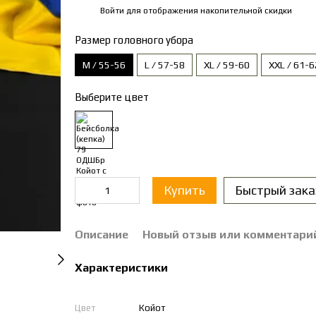
Войти
для отображения накопительной скидки
%
Размер головного убора
M / 55-56
L / 57-58
XL / 59-60
XXL / 61-6
Выберите цвет
Купить
Быстрый зака
Описание
Новый отзыв или комментари
Характеристики
Цвет
Койот