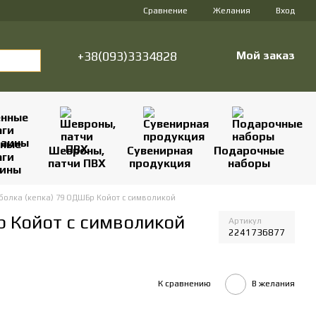
Сравнение
Желания
Вход
+38(093)3334828
Мой заказ
нные
Шевроны,
Сувенирная
Подарочные
аги
патчи ПВХ
продукция
наборы
аины
болка (кепка) 79 ОДШБр Койот с символикой
р Койот с символикой
Артикул
2241736877
К сравнению
В желания