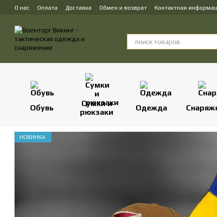
Перейти к основному контенту
О нас
Оплата
Доставка
Обмен и возврат
Контактная информа
Сумки и
Обувь
Одежда
Снаряж
рюкзаки
НОВИНКА