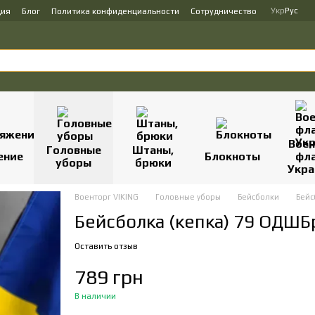
Укр
Рус
ция
Блог
Политика конфиденциальности
Сотрудничество
Вое
Головные
Штаны,
ение
Блокноты
фл
уборы
брюки
Укр
Военторг VIKING
Головные уборы
Бейсболки
Бейс
Бейсболка (кепка) 79 ОДШБ
Оставить отзыв
789 грн
В наличии