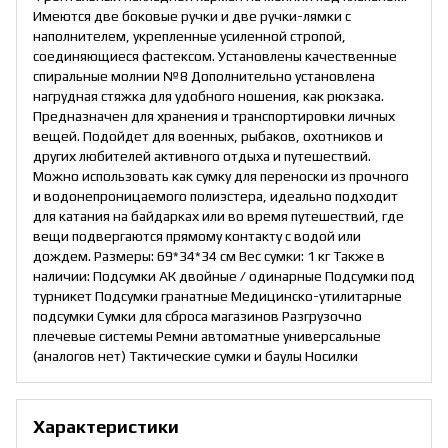
Имеются две боковые ручки и две ручки-лямки с
наполнителем, укрепленные усиленной стропой,
соединяющиеся фастексом. Установлены качественные
спиральные молнии №8 Дополнительно установлена
нагрудная стяжка для удобного ношения, как рюкзака.
Предназначен для хранения и транспортировки личных
вещей. Подойдет для военных, рыбаков, охотников и
других любителей активного отдыха и путешествий.
Можно использовать как сумку для переноски из прочного
и водонепроницаемого полиэстера, идеально подходит
для катания на байдарках или во время путешествий, где
вещи подвергаются прямому контакту с водой или
дождем. Размеры: 69*34*34 см Вес сумки: 1 кг Также в
наличии: Подсумки АК двойные / одинарные Подсумки под
турникет Подсумки гранатные Медицинско-утилитарные
подсумки Сумки для сброса магазинов Разгрузочно
плечевые системы Ремни автоматные универсальные
(аналогов нет) Тактические сумки и баулы Носилки
Характеристики