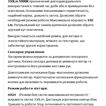
330Lm 5
0
00K
призначений для індивідуального
використання в темний час доби або в приміщеннях без
освітлення. Основними показниками є герметичність,
надійний корпус, дальність світла. Дозволяє обрати
необхідний режим роботи. Максимальна яскравість
330
Lm
.
Регульований кут нахилу кріплення дозволяє обрати
зручний кут освітлення.
Використовується налобний ремінь для ліхтаря із
зносостійкого матеріалу, м'якого за текстурою, що
забезпечує зручне користування.
Сенсорне управління:
Ліхтарем можна керувати за допомогою сенсорного
датчика. Кнопка сенсора допомагає увімкнути ліхтар та
контролювати його режими жестами рук.
Довготривале натискання будь-якої кнопки дозволяє
вимкнути ліхтар. Короткочасне натискання функціональної
кнопки дає можливість перемикати режими роботи.
Режим роботи ліхтаря:
HIGH
(Режим біле світло максимальної потужності) –
яскравість світла 330Lm. Дистанція освітлення налічує 85м.
Тривалість роботи 3год. Інтенсивність світлового потоку