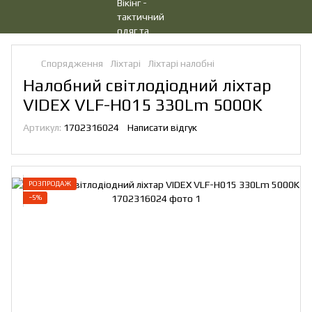
Спорядження
Ліхтарі
Ліхтарі налобні
Налобний світлодіодний ліхтар
VIDEX VLF-H015 330Lm 5000K
Артикул:
1702316024
Написати відгук
РОЗПРОДАЖ
−5%