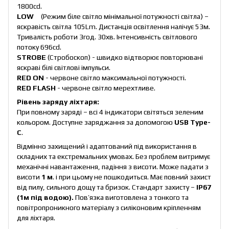
1800cd.
LOW
(Режим біле світло мінімальної потужності світла) –
яскравість світла 105Lm. Дистанція освітлення налічує 53м.
Тривалість роботи 3год. 30хв. Інтенсивність світлового
потоку 696cd.
STROBE
(Стробоскоп) - швидко відтворює повторювані
яскраві білі світлові імпульси.
RED ON
- червоне світло максимальної потужності.
RED FLASH
- червоне світло мерехтливе.
Рівень заряду ліхтаря:
При повному заряді – всі 4 індикатори світяться зеленим
кольором. Доступне заряджання за допомогою
USB Type-
C
.
Відмінно захищений і адаптований під використання в
складних та екстремальних умовах. Без проблем витримує
механічні навантаження, падіння з висоти. Може падати з
висоти
1 м
. і при цьому не пошкодиться. Має повний захист
від пилу, сильного дощу та бризок. Стандарт захисту –
IP6
7
(
1
м під водою)
.
Пов’язка виготовлена з тонкого та
повітропроникного матеріалу з силіконовим кріпленням
для ліхтаря.