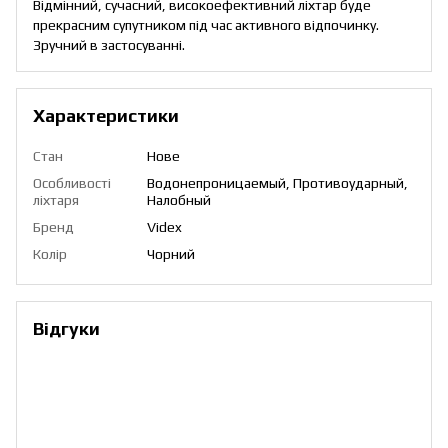
Відмінний, сучасний, високоефективний ліхтар буде
прекрасним супутником під час активного відпочинку.
Зручний в застосуванні.
Характеристики
Стан
Нове
Особливості
Водонепроницаемый, Противоударный,
ліхтаря
Налобный
Бренд
Videx
Колір
Чорний
Відгуки