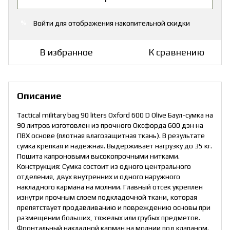
Войти
для отображения накопительной скидки
%
В избранное
К сравнению
Описание
Tactical military bag 90 liters Oxford 600 D Olive Баул-сумка на
90 литров изготовлен из прочного Оксфорда 600 дэн на
ПВХ основе (плотная влагозащитная ткань). В результате
сумка крепкая и надежная. Выдерживает нагрузку до 35 кг.
Пошита капроновыми высокопрочными нитками.
Конструкция: Сумка состоит из одного центрального
отделения, двух внутренних и одного наружного
накладного кармана на молнии. Главный отсек укреплен
изнутри прочным слоем подкладочной ткани, которая
препятствует продавливанию и повреждению основы при
размещении больших, тяжелых или грубых предметов.
Фронтальный накладной карман на молнии под клапаном.