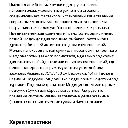
Имеются две боковые ручки и две ручки-лямки с
наполнителем, укрепленные усиленной стропой,
соединяющиеся фастексом. Установлены качественные
спиральные молнии №8 Дополнительно установлена
нагрудная стяжка для удобного ношения, как рюкзака.
Предназначен для хранения и транспортировки личных
вещей. Подойдет для военных, рыбаков, охотников и
других любителей активного отдыха и путешествий.
Можно использовать как сумку для переноски из прочного
и водонепроницаемого полиэстера, идеально подходит
для катания на байдарках или во время путешествий, где
вещи подвергаются прямому контакту с водой или
дождем. Размеры: 79*39*39 см Вес сумки: 1,4 кг Также в
наличии: Подсумки АК двойные / одинарные Подсумки под
турникет Подсумки гранатные Медицинско-утилитарные
подсумки Сумки для сброса магазинов Разгрузочно
плечевые системы Ремни автоматные универсальные
(аналогов нет) Тактические сумки и баулы Носилки
Характеристики