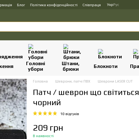
Укр
Рус
ормація
Блог
Політика конфіденційності
Співпраця
Головні
Штани,
ження
Блокноти
Пр
убори
брюки
Головна
Шеврони, патчі ПВХ
Шеврони LASER CUT
Патч / шеврон що світиться
чорний
10 відгуків
209 грн
В наявності