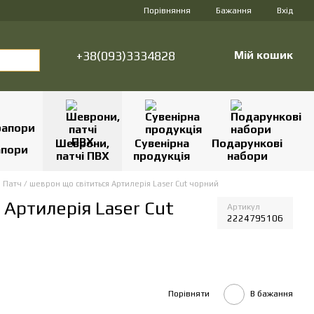
Порівняння
Бажання
Вхід
+38(093)3334828
Мій кошик
Шеврони,
Сувенірна
Подарункові
апори
патчі ПВХ
продукція
набори
Патч / шеврон що світиться Артилерія Laser Cut чорний
 Артилерія Laser Cut
Артикул
2224795106
Порівняти
В бажання