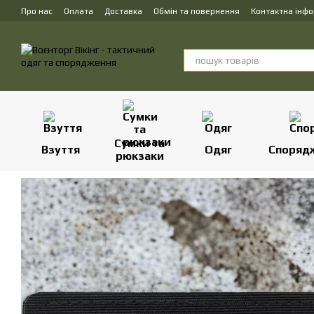
Перейти до основного контенту
Про нас
Оплата
Доставка
Обмін та повернення
Контактна інф
Сумки та
Взуття
Одяг
Споряд
рюкзаки