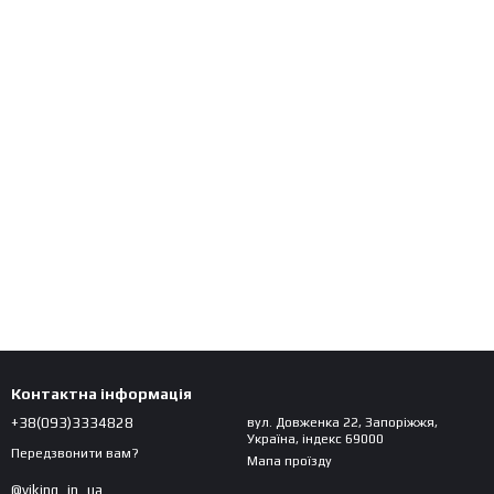
Контактна інформація
+38(093)3334828
вул. Довженка 22, Запоріжжя,
Україна, індекс 69000
Передзвонити вам?
Мапа проїзду
@viking_in_ua