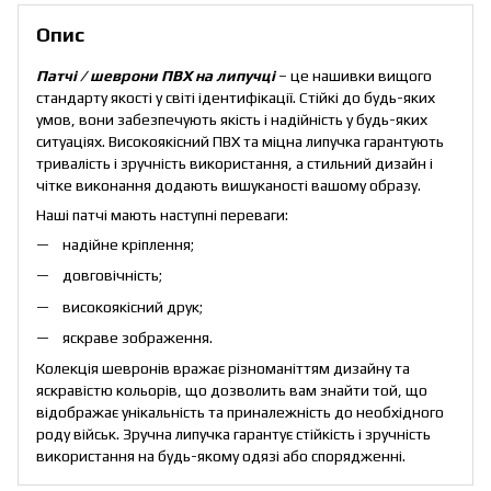
Опис
Патчі / шеврони ПВХ на липучці
– це нашивки вищого
стандарту якості у світі ідентифікації. Стійкі до будь-яких
умов, вони забезпечують якість і надійність у будь-яких
ситуаціях. Високоякісний ПВХ та міцна липучка гарантують
тривалість і зручність використання, а стильний дизайн і
чітке виконання додають вишуканості вашому образу.
Наші патчі мають наступні переваги:
надійне кріплення;
довговічність;
високоякісний друк;
яскраве зображення.
Колекція шевронів вражає різноманіттям дизайну та
яскравістю кольорів, що дозволить вам знайти той, що
відображає унікальність та приналежність до необхідного
роду військ. Зручна липучка гарантує стійкість і зручність
використання на будь-якому одязі або спорядженні.